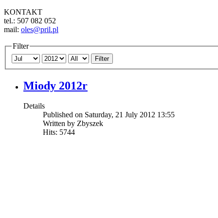
KONTAKT
tel.: 507 082 052
mail:
oles@pril.pl
Filter
Filter
Miody 2012r
Details
Published on Saturday, 21 July 2012 13:55
Written by Zbyszek
Hits: 5744