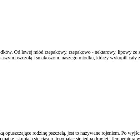
ów. Od lewej miód rzepakowy, rzepakowo - nektarowy, lipowy ze spadzi
naszym pszczołą i smakoszom naszego miodku, którzy wykupili cały 
tką opuszczające rodzinę pszczelą, jest to nazywane rojeniem. Po wyjśc
ają matkę, skupiają się ciasno, trzymając się jedna drugiej. Temperatur