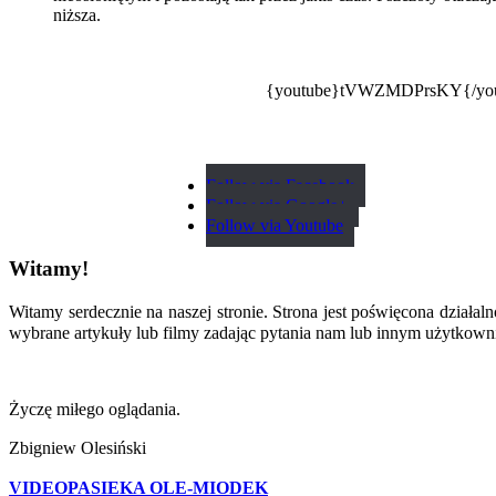
niższa.
{youtube}tVWZMDPrsKY{/youtu
Follow via Facebook
Follow via Google+
Follow via Youtube
Witamy!
Witamy serdecznie na naszej stronie. Strona jest poświęcona działa
wybrane artykuły lub filmy zadając pytania nam lub innym użytkow
Życzę miłego oglądania.
Zbigniew Olesiński
VIDEOPASIEKA OLE-MIODEK