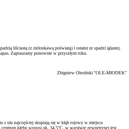
ą liściastą (z zielonkawą poświatą) i ostatni ze spadzi iglastej.
zapas. Zapraszamy ponownie w przyszłym roku.
Zbigniew Olesiński ''OLE-MIODEK''
iu z ula najczęściej skupiają się w kłąb rojowy w miejscu
a w centrum kłębu wynosi ok. 34,5°C, w warstwie zewnętrznej jest