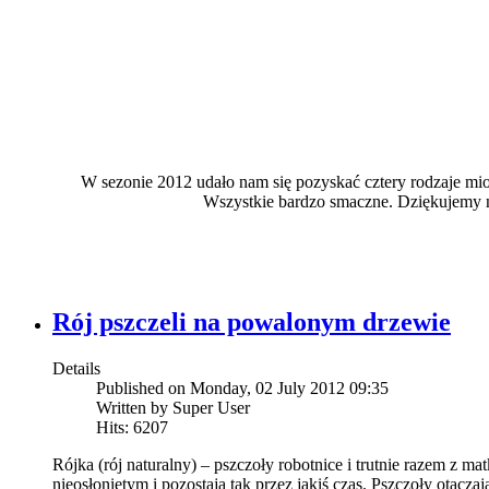
W sezonie 2012 udało nam się pozyskać cztery rodzaje miodk
Wszystkie bardzo smaczne. Dziękujemy 
Rój pszczeli na powalonym drzewie
Details
Published on Monday, 02 July 2012 09:35
Written by Super User
Hits: 6207
Rójka (rój naturalny) – pszczoły robotnice i trutnie razem z ma
nieosłoniętym i pozostają tak przez jakiś czas. Pszczoły otacz